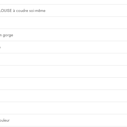
e LOUISE à coudre soi-même
en gorge
e
ouleur