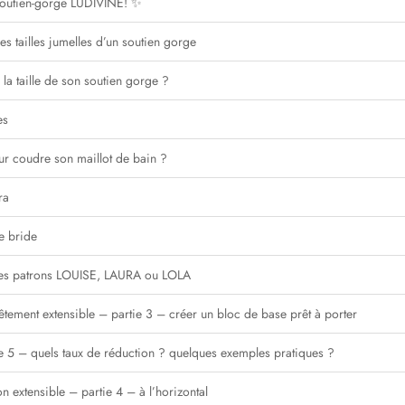
outien-gorge LUDIVINE! ✨
s tailles jumelles d’un soutien gorge
a taille de son soutien gorge ?
es
our coudre son maillot de bain ?
ra
ne bride
des patrons LOUISE, LAURA ou LOLA
êtement extensible – partie 3 – créer un bloc de base prêt à porter
e 5 – quels taux de réduction ? quelques exemples pratiques ?
n extensible – partie 4 – à l’horizontal