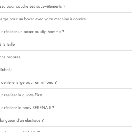
tissu pour coudre ses sous-vêtements ?
large pour un boxer avec votre machine à coudre
our réaliser un boxer ou slip homme ?
la taille
tions propres
ouTube✨
 dentelle large pour un kimono ?
r réaliser la culotte First
ur réaliser le body SERENA II ?
longueur d’un élastique ?