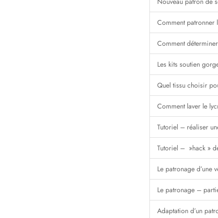
Nouveau patron de s
Comment patronner le
Comment déterminer l
Les kits soutien gorg
Quel tissu choisir p
Comment laver le lyc
Tutoriel – réaliser u
Tutoriel – »hack » 
Le patronage d’une v
Le patronage – parti
Adaptation d’un patro