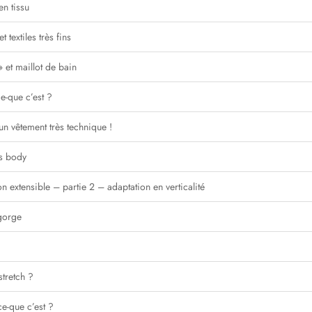
en tissu
 textiles très fins
 et maillot de bain
e-que c’est ?
un vêtement très technique !
us body
n extensible – partie 2 – adaptation en verticalité
-gorge
stretch ?
ce-que c’est ?