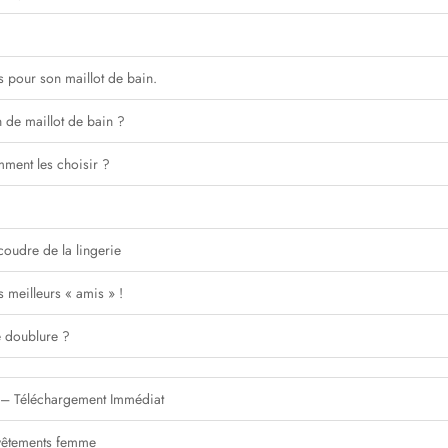
s pour son maillot de bain.
n de maillot de bain ?
ment les choisir ?
 coudre de la lingerie
s meilleurs « amis » !
e doublure ?
t – Téléchargement Immédiat
-vêtements femme