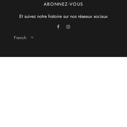
ABONNEZ-VOUS
Et suivez notre histoire sur nos réseaux sociaux
French
Couture lingerie
Blog
Politique de confidentialité
CGV
Mentions légales
©2021 Idonom Lingerie