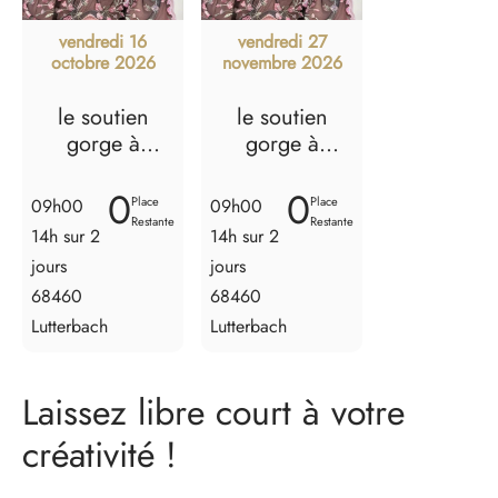
vendredi 16
vendredi 27
octobre 2026
novembre 2026
le soutien
le soutien
gorge à
gorge à
armatures - 16
armatures - 27
et 17 octobre
et 28
0
0
Place
Place
09h00
09h00
2026
novembre
Restante
Restante
14h sur 2
14h sur 2
2026
jours
jours
68460
68460
Lutterbach
Lutterbach
Laissez libre court à votre
créativité !