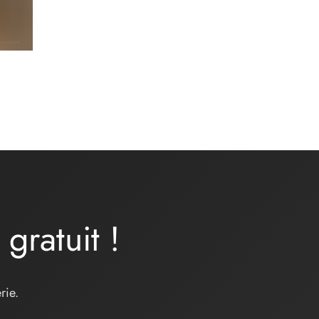
a
gratuit
!
rie.