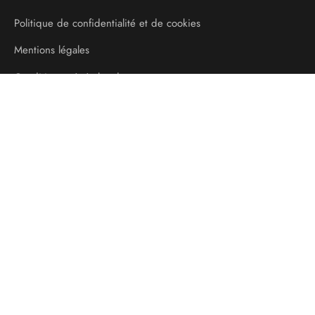
Politique de confidentialité et de cookies
Mentions légales
Conditions générales de vente
Livraison et Transport
AIDE
Contact
Tracker mon colis
Mon compte
ABONNEZ-VOUS
Et suivez notre histoire sur nos réseaux sociaux