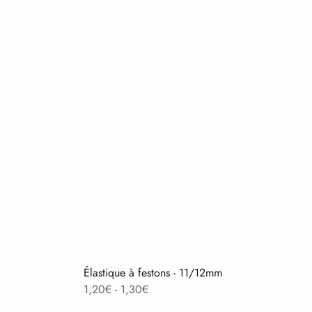
Élastique à festons - 11/12mm
Gamme
1,20
€
-
1,30
€
de