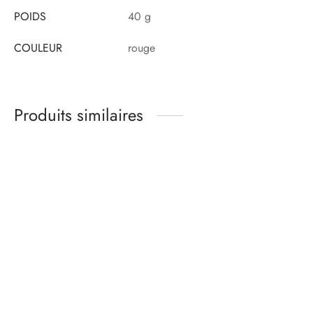
POIDS
40 g
COULEUR
rouge
Produits similaires
Kit matières culotte –
Kit matières culotte –