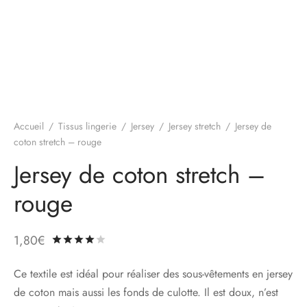
Accueil
/
Tissus lingerie
/
Jersey
/
Jersey stretch
/
Jersey de
coton stretch – rouge
Jersey de coton stretch –
rouge
1,80
€
Noté
sur 5 basé sur
1
notation client
Ce textile est idéal pour réaliser des sous-vêtements en jersey
de coton mais aussi les fonds de culotte. Il est doux, n’est