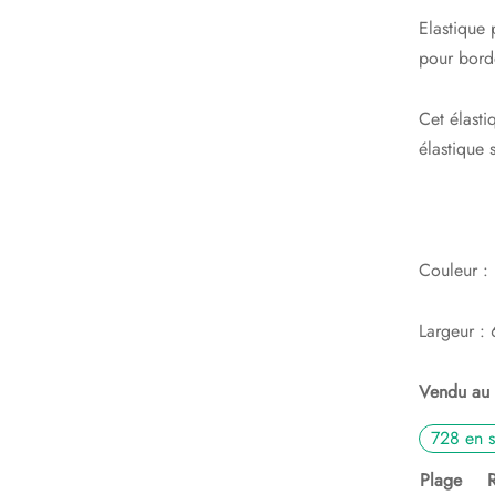
Elastique p
pour borde
Cet élasti
élastique 
Couleur : 
Largeur :
Vendu au
728 en s
Plage