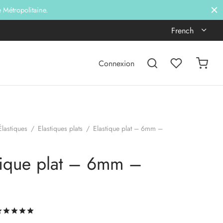
e Métropolitaine.
French
Connexion
Élastiques
/
Elastiques plats
/
Elastique plat – 6mm –
tique plat – 6mm –
Noté
sur 5 basé sur
6
notations client