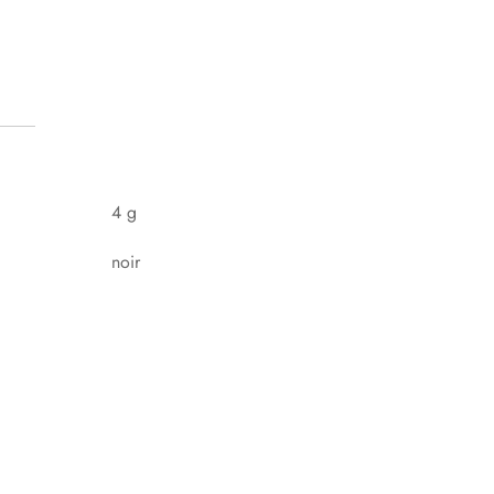
4 g
noir