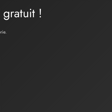
a
gratuit
!
rie.