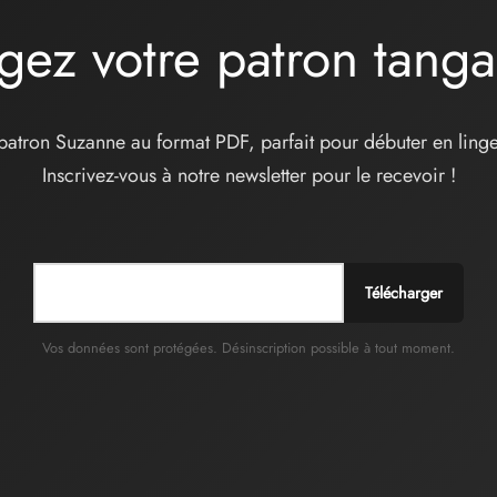
Les
gez votre patron tang
options
peuvent
être
choisies
patron Suzanne au format PDF, parfait pour débuter en linge
sur
Inscrivez-vous à notre newsletter pour le recevoir !
la
page
du
produit
Télécharger
Vos données sont protégées. Désinscription possible à tout moment.