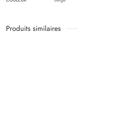
Produits similaires
Kit matières culotte –
Kit matières culotte –
ONDINE – lycra
basique jersey de coton
turquoise
BRUME – gris chiné
16,00
€
12,00
€