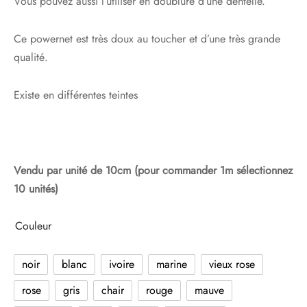
Vous pouvez aussi l’utiliser en doublure d’une dentelle.
Ce powernet est très doux au toucher et d’une très grande
qualité.
Existe en différentes teintes
Vendu par unité de 10cm (pour commander 1m sélectionnez
10 unités)
Couleur
noir
blanc
ivoire
marine
vieux rose
rose
gris
chair
rouge
mauve