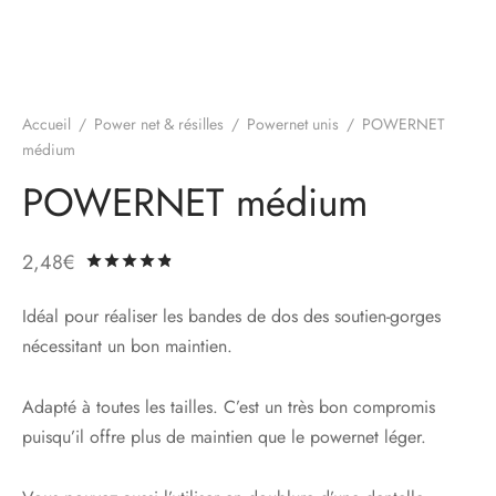
Accueil
/
Power net & résilles
/
Powernet unis
/
POWERNET
médium
POWERNET médium
2,48
€
Noté
sur 5 basé sur
6
notations client
Idéal pour réaliser les bandes de dos des soutien-gorges
nécessitant un bon maintien.
Adapté à toutes les tailles. C’est un très bon compromis
puisqu’il offre plus de maintien que le powernet léger.