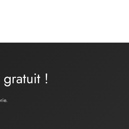
a
gratuit
!
rie.