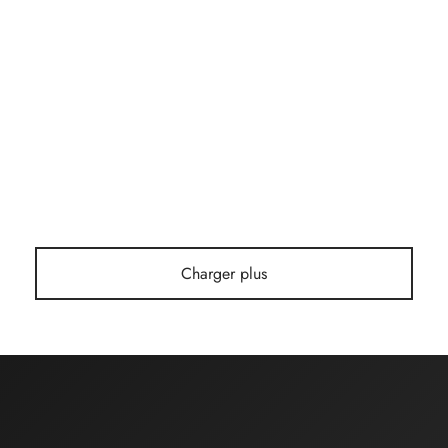
FOURNITURES LINGERIE
Les kits soutien gorges
Chantal Petit
29 janvier 2025
Charger plus