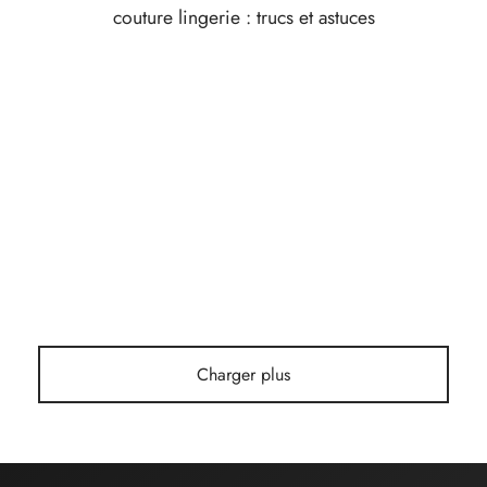
couture lingerie : trucs et astuces
Vos questions sur Serena 2, nos réponses
Chantal Petit
19 octobre 2025
Charger plus