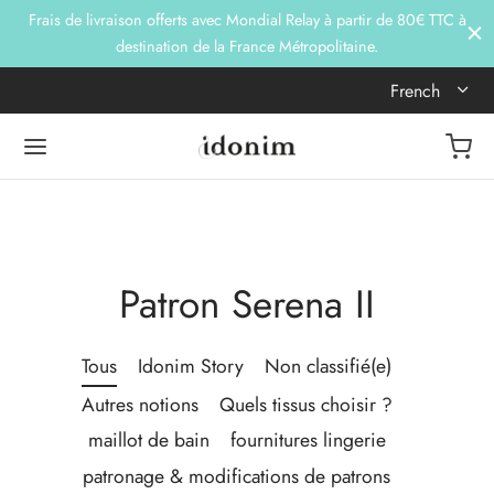
Frais de livraison offerts avec Mondial Relay à partir de 80€ TTC à
destination de la France Métropolitaine.
French
Patron Serena II
Tous
Idonim Story
Non classifié(e)
Autres notions
Quels tissus choisir ?
maillot de bain
fournitures lingerie
patronage & modifications de patrons