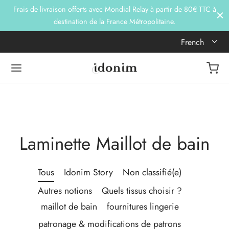
Frais de livraison offerts avec Mondial Relay à partir de 80€ TTC à
destination de la France Métropolitaine.
French
Laminette Maillot de bain
Tous
Idonim Story
Non classifié(e)
Autres notions
Quels tissus choisir ?
maillot de bain
fournitures lingerie
patronage & modifications de patrons