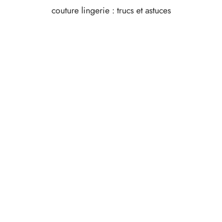
couture lingerie : trucs et astuces
Quelle laminette choisir ?
Chantal Petit
24 septembre 2025
C’est quoi de la laminette ?
Chantal Petit
24 septembre 2025