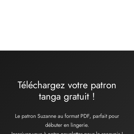
Kit matières culotte –
Kit matières culotte –
basique jersey de coton
basique noir
BRUME – gris chiné
13,00
€
12,00
€
Téléchargez votre patron
tanga
gratuit
!
Le patron Suzanne au format PDF, parfait pour
débuter en lingerie.
Inscrivez-vous à notre newsletter pour le recevoir !