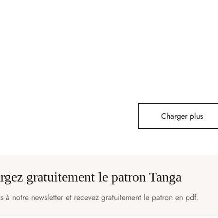
telles – 18mm – jaune
LOT rouleau 125m Élastique à fes
12mm
Gamme
120,00
€
-
130,00
€
de prix :
Ce
Choix des options
120,00€
produit
à
a
130,00€
Charger plus
plusieurs
variations.
Les
options
peuvent
rgez gratuitement le patron Tanga
être
choisies
 à notre newsletter et recevez gratuitement le patron en pdf.
sur