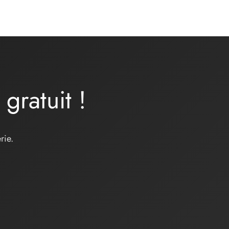
a
gratuit
!
rie.