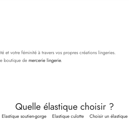
la
page
du
produit
ité et votre féminité à travers vos propres créations lingeries.
tre boutique de
mercerie lingerie
.
Quelle élastique choisir ?
Elastique soutien-gorge
Elastique culotte
Choisir un élastique