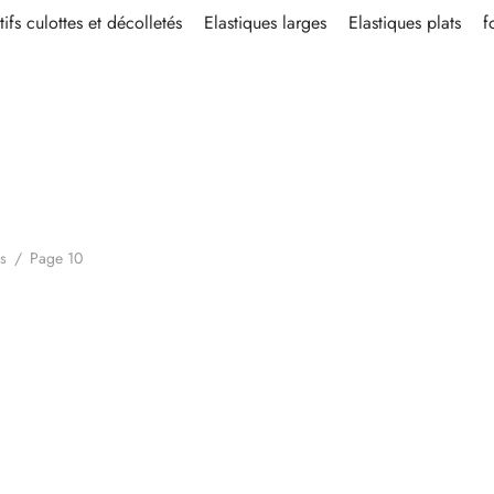
ifs culottes et décolletés
Elastiques larges
Elastiques plats
f
es
/
Page 10