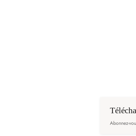
Elastiques à bre
1,80
€
Ajouter au panier
Télécha
Abonnez-vous