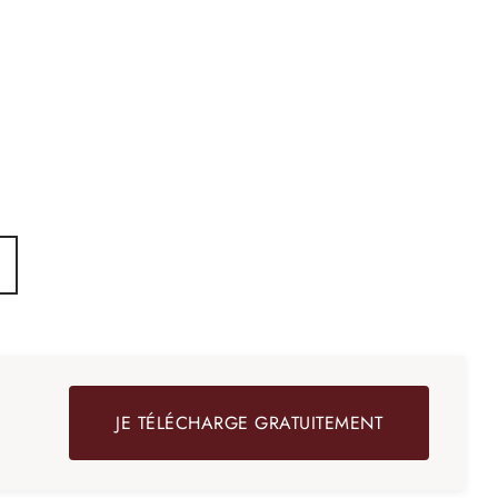
tons –
Élastique large pour boxer – 32mm –
blanc
2,90
€
Ajouter au panier
JE TÉLÉCHARGE GRATUITEMENT