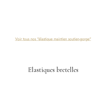
que à festons – 11/12mm –
Élastique à festons – 15mm –
jaune
1,50
€
r au panier
Ajouter au panier
Voir tous nos "élastique maintien soutien-gorge"
Elastiques bretelles