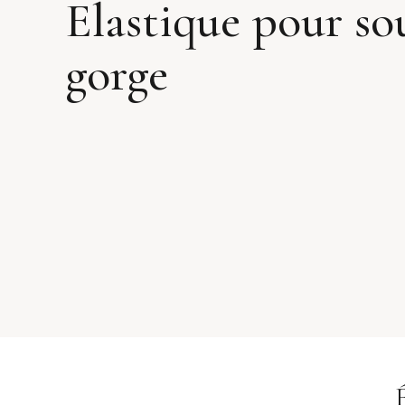
Elastique pour so
gorge
É