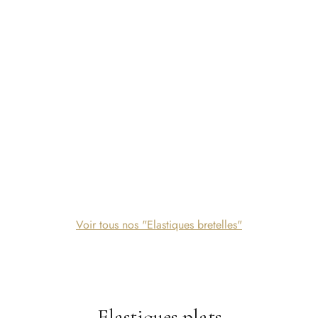
ques à bretelles – 18mm –
Elastiques à bretelles – 12mm
jaune
1,20
€
r au panier
Ajouter au panier
Voir tous nos "Elastiques bretelles"
Elastiques plats