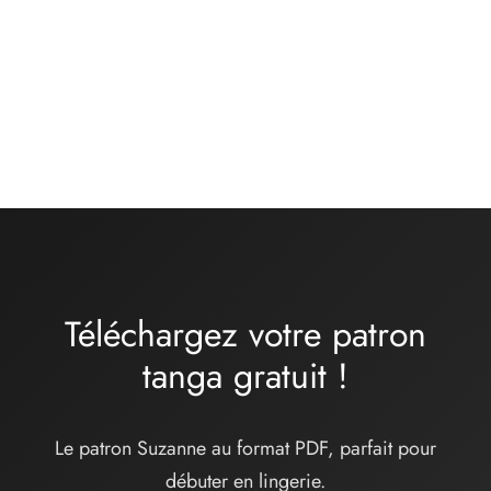
Kit matières culotte –
Kit matières culotte –
basique noir
ONDINE – lycra
turquoise
13,00
€
16,00
€
Téléchargez votre patron
tanga
gratuit
!
Le patron Suzanne au format PDF, parfait pour
débuter en lingerie.