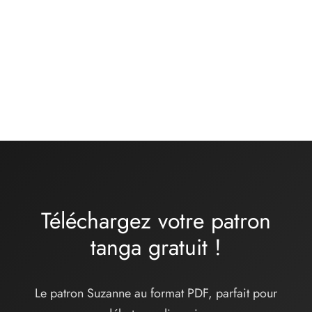
Kit matières culotte –
Kit matières culotte –
basique jersey de coton
basique noir
BRUME – gris chiné
13,00
€
12,00
€
Téléchargez votre patron
tanga
gratuit
!
Le patron Suzanne au format PDF, parfait pour