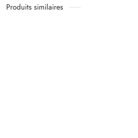
Produits similaires
Kit matières culotte –
Kit brassière LOU –
basique noir
ONDINE – imprimé
bleu turquoise
13,00
€
31,00
€