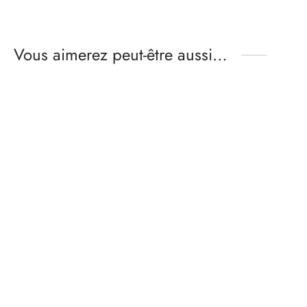
Vous aimerez peut-être aussi…
Patron culotte-slip FIRST
Patron de brassière