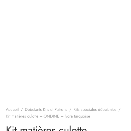
Accueil
/
Débutants Kits et Patrons
/
Kits spéciales débutantes
/
Kit matières culotte – ONDINE – lycra turquoise
Kit matières culotte –