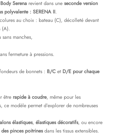
e
Body Serena
revient dans une
seconde version
13,00€
us polyvalente : SERENA II
.
à
colures au choix : bateau (C), décolleté devant
17,50€
 (A).
 sans manches,
ans fermeture à pressions.
ondeurs de bonnets :
B/C
et
D/E pour chaque
r être
rapide à coudre
, même pour les
s, ce modèle permet d’explorer de nombreuses
alons élastiques
,
élastiques décoratifs
, ou encore
e des pinces poitrines
dans les tissus extensibles.