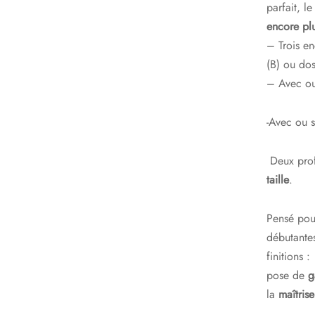
parfait, l
encore pl
– Trois en
(B) ou dos
– Avec ou
-Avec ou s
Deux prof
taille
.
Pensé pou
débutante
finitions :
pose de
g
la
maîtris