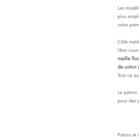
Les modèle
plus simpl
votre prem
Côté matiè
libre cours
maille flo
de coton s
Tout ce qu
Le patron 
pour des p
Patron et 