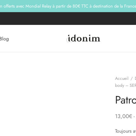
on offerts avec Mondial Relay à partir de 80€ TTC à destination de la Franc
Blog
Accueil
/
body – SER
Patr
13,00
€
-
Toujours 