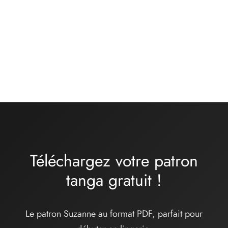
Kit matières culotte –
Kit matières culotte –
basique noir
ONDINE – lycra
turquoise
13,00
€
16,00
€
Téléchargez votre patron
tanga
gratuit
!
Le patron Suzanne au format PDF, parfait pour