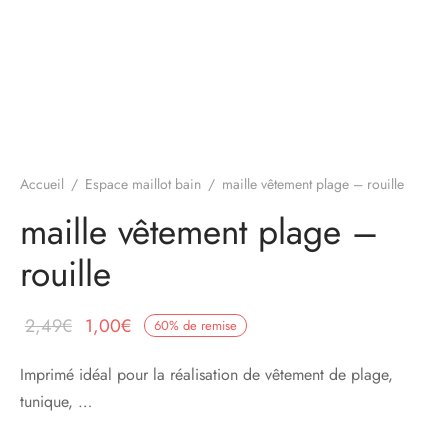
Accueil
/
Espace maillot bain
/
maille vêtement plage – rouille
maille vêtement plage –
rouille
Le prix
Le prix
2,49
€
1,00
€
60
%
de remise
initial
actuel
Imprimé idéal pour la réalisation de vêtement de plage,
était :
est :
tunique, …
2,49€.
1,00€.