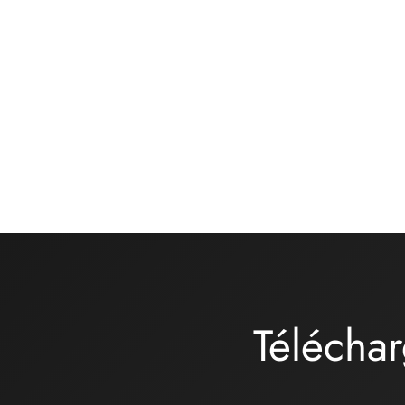
Kit matières culotte – ONDINE –
Kit ma
lycra turquoise
moyenn
rose ka
16,00
€
32,00
Ajouter au panier
Choix 
Téléchar