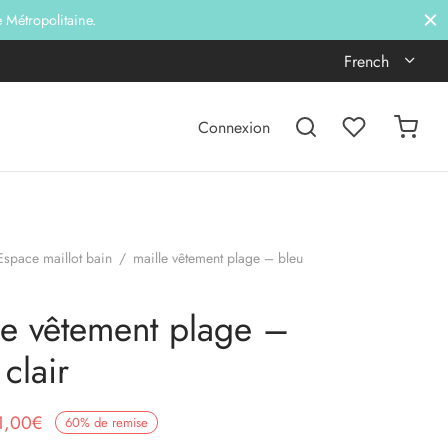
e Métropolitaine.
French
Connexion
Espace maillot bain
/
maille vêtement plage – bleu
le vêtement plage –
clair
e prix
Le prix
1,00
€
60
%
de remise