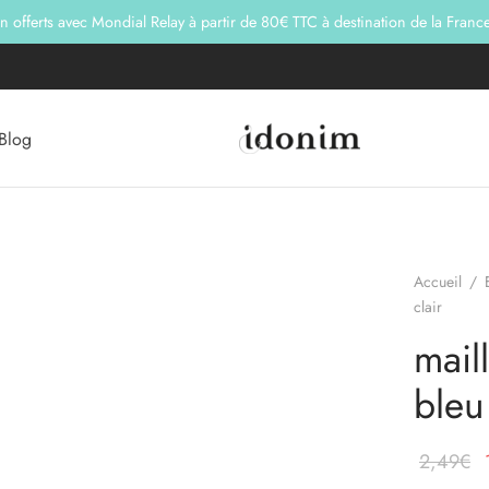
on offerts avec Mondial Relay à partir de 80€ TTC à destination de la Franc
Blog
Accueil
/
clair
mail
bleu 
L
2,49
€