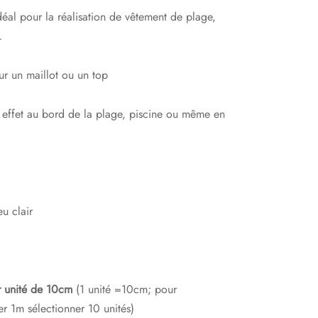
nitial
actuel
éal pour la réalisation de vêtement de plage,
tait :
est :
…
2,49€.
1,00€.
ur un maillot ou un top
n effet au bord de la plage, piscine ou même en
eu clair
 unité de 10cm
(1 unité =10cm; pour
 1m sélectionner 10 unités)