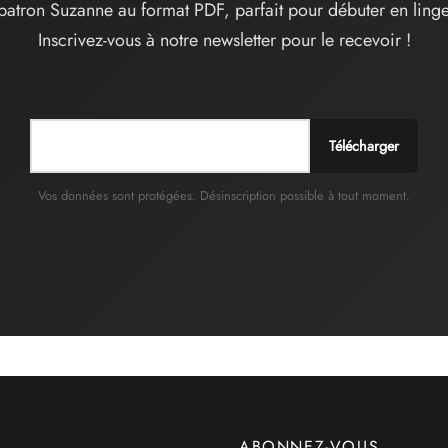
patron Suzanne au format PDF, parfait pour débuter en linge
sur
Inscrivez-vous à notre newsletter pour le recevoir !
la
page
du
produit
Télécharger
Vos données sont protégées. Désinscription possible à tout moment.
ABONNEZ-VOUS