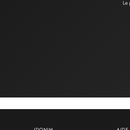
Le 
IDONIM
AIDE