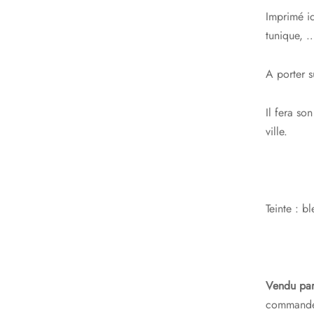
i
Imprimé id
é
tunique, 
A porter s
Il fera so
ville.
Teinte : bl
Vendu par
commander