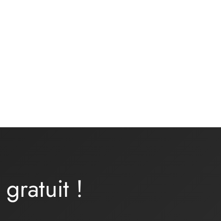
Kit matières culotte – basique
jersey de coton BRUME – gris
chiné
12,00
€
Ajouter au panier
a
gratuit
!