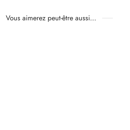
Vous aimerez peut-être aussi…
Patron de brassière
Patron pantalon – LIO
lingerie – ALMA