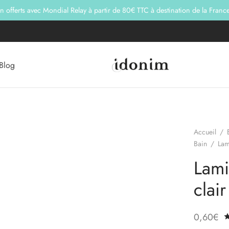
on offerts avec Mondial Relay à partir de 80€ TTC à destination de la Franc
Blog
Accueil
/
Bain
/
Lami
Lami
clair
0,60
€