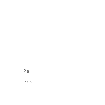
9 g
blanc