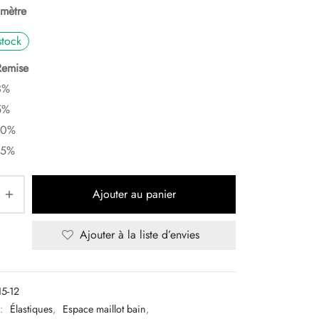
mètre
stock
Remise
3%
5%
10%
15%
Ajouter au panier
Ajouter à la liste d’envies
15-12
 :
Élastiques
,
Espace maillot bain
,