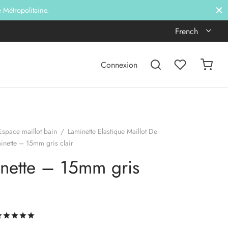
e Métropolitaine.
French
Connexion
Espace maillot bain
/
Laminette Elastique Maillot De
nette – 15mm gris clair
nette – 15mm gris
Noté
sur 5 basé sur
1
notation client