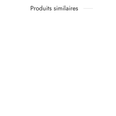
Produits similaires
Kit matières soutien gorge
Kit ma
moyenne ou grande taille – chair
noir
rose kaki
13,00
Gamme
32,00
€
-
34,00
€
Ajoute