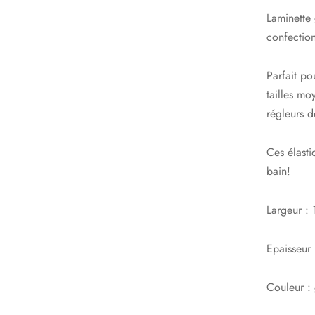
Laminette
confection
Parfait po
tailles m
régleurs 
Ces élasti
bain!
Largeur :
Epaisseur
Couleur : 