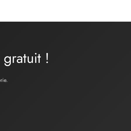
a
gratuit
!
rie.