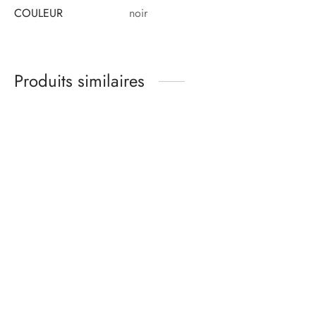
COULEUR
noir
Produits similaires
Kit matières culotte –
Kit matières culotte –
basique jersey de coton
basique noir
BRUME – gris chiné
13,00
€