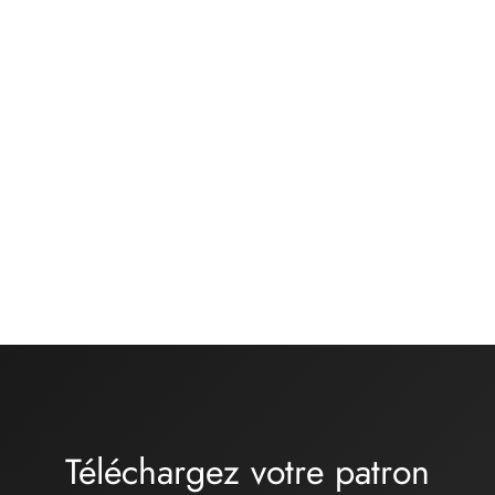
Kit matières culotte –
Kit matières soutien
basique noir
gorge moyenne ou
grande taille – chair
13,00
€
rose kaki
Gamme
32,00
€
-
34,00
€
de prix
:
32,00€
à
34,00€
Téléchargez votre patron