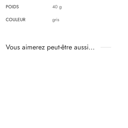
POIDS
40 g
COULEUR
gris
Vous aimerez peut-être aussi…
Coffret boxer homme –