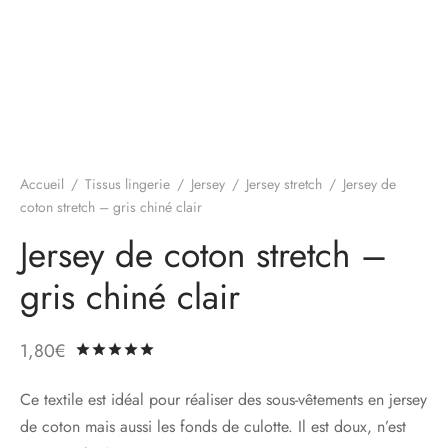
Accueil
/
Tissus lingerie
/
Jersey
/
Jersey stretch
/
Jersey de
coton stretch – gris chiné clair
Jersey de coton stretch –
gris chiné clair
1,80
€
Noté
sur 5 basé sur
1
notation client
Ce textile est idéal pour réaliser des sous-vêtements en jersey
de coton mais aussi les fonds de culotte. Il est doux, n’est