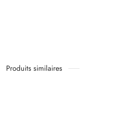
jersey gris chiné clair
Gamme
26,00
€
-
31,00
€
de prix
Patron Boxer homme –
:
Ambroise
26,00€
Gamme
10,00
€
-
13,00
€
à
de prix
31,00€
:
10,00€
Produits similaires
à
13,00€