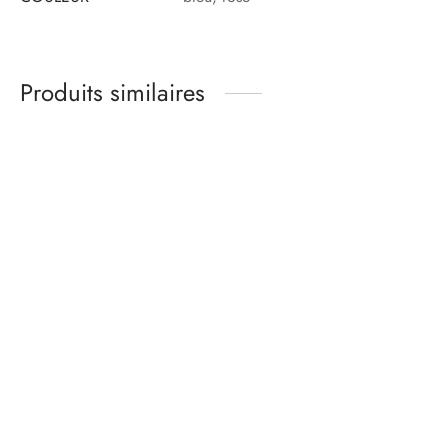
Produits similaires
Kit matières culotte –
Kit matières soutien
ONDINE – lycra
gorge moyenne ou
turquoise
grande taille – chair
rose kaki
16,00
€