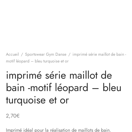
Accueil
/
Sportswear Gym Danse
/
imprimé série maillot de bain -
motif léopard – bleu turquoise et or
imprimé série maillot de
bain -motif léopard – bleu
turquoise et or
2,70
€
Imprimé idéal pour la réalisation de maillots de bain.