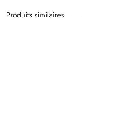
Produits similaires
Kit matières soutien
Kit matières culotte –
gorge moyenne ou
ONDINE – lycra
grande taille – chair
turquoise
rose kaki
16,00
€
Gamme
32,00
€
-
34,00
€
de prix