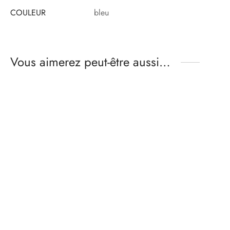
COULEUR
bleu
Vous aimerez peut-être aussi…
imprimé à rayures short
imprimé à rayures short
homme – rose
homme – bleu turquoise