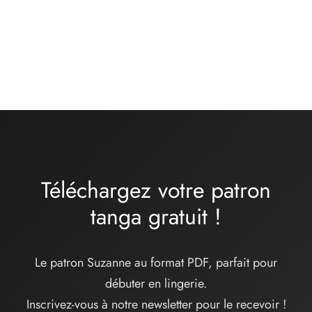
Kit matières culotte –
Kit matières culotte –
ONDINE – lycra
basique jersey de coton
turquoise
BRUME – gris chiné
16,00
€
12,00
€
Téléchargez votre patron
tanga
gratuit
!
Le patron Suzanne au format PDF, parfait pour
débuter en lingerie.
Inscrivez-vous à notre newsletter pour le recevoir !