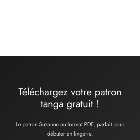
Kit matières culotte –
Kit matières soutien
ONDINE – lycra
gorge moyenne ou
turquoise
grande taille – chair
rose kaki
16,00
€
Gamme
32,00
€
-
34,00
€
de prix
:
32,00€
à
34,00€
Téléchargez votre patron
tanga
gratuit
!
Le patron Suzanne au format PDF, parfait pour
débuter en lingerie.