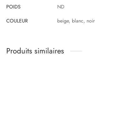
POIDS
ND
COULEUR
beige, blanc, noir
Produits similaires
Kit matières soutien
Kit matières culotte –