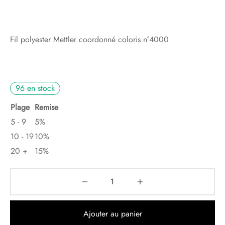
Fil polyester Mettler coordonné coloris n°4000
96 en stock
Plage
Remise
5 - 9
5%
10 - 19
10%
20 +
15%
Ajouter au panier