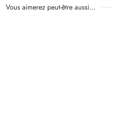
Vous aimerez peut-être aussi…
Patron soutien gorge à
Patron shorty STELLA
armatures – LILLY
Gamme
10,00
€
-
14,00
€
Gamme
13,00
€
-
17,50
€
de prix