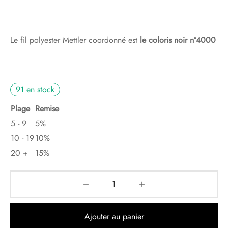
Le fil polyester Mettler coordonné est
le coloris noir n°4000
91 en stock
Plage
Remise
5 - 9
5%
10 - 19
10%
20 +
15%
Ajouter au panier