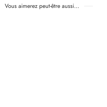
Vous aimerez peut-être aussi…
Bobine fil Seralon 200m –
Mettler Amann – polyester
–
noir 4000
4,04
€
Patron shorty STELLA
Gamme
10,00
€
-
14,00
€
de prix