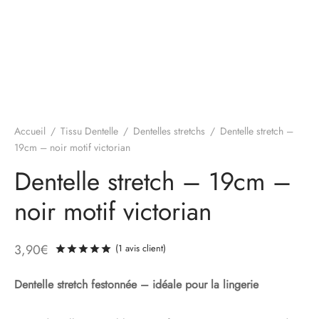
Accueil
/
Tissu Dentelle
/
Dentelles stretchs
/
Dentelle stretch –
19cm – noir motif victorian
Dentelle stretch – 19cm –
noir motif victorian
3,90
€
(
1
avis client)
Noté
sur 5 basé sur
1
notation client
Dentelle stretch festonnée – idéale pour la lingerie