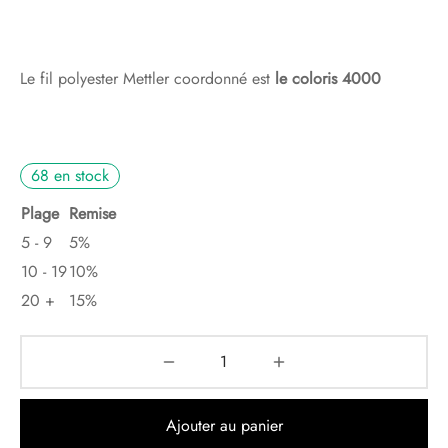
Le fil polyester Mettler coordonné est
le coloris 4000
68 en stock
Plage
Remise
5 - 9
5%
10 - 19
10%
20 +
15%
Ajouter au panier