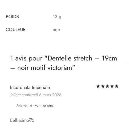
POIDS
12 g
COULEUR
noir
1 avis pour
Dentelle stretch – 19cm
– noir motif victorian
Not
Incoronata Imperiale
(client confirmé)
6 mars 2026
Avis vérifié -
voir l’original
Bellissimo🥰