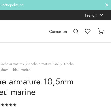
e Métropolitaine.
French
Connexion
Cache armatures
/
cache armature tissé
/
Cache
0,5mm – bleu marine
he armature 10,5mm
eu marine
Noté
sur 5 basé sur
1
notation client