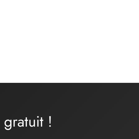
E –
Kit matières culotte – basique
noir
13,00
€
Ajouter au panier
a
gratuit
!