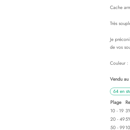
Cache arm
Très souple
Je préconi
de vos sou
Couleur :
Vendu au 
64 en st
Plage
Re
10 - 19
3
20 - 49
5
50 - 99
1