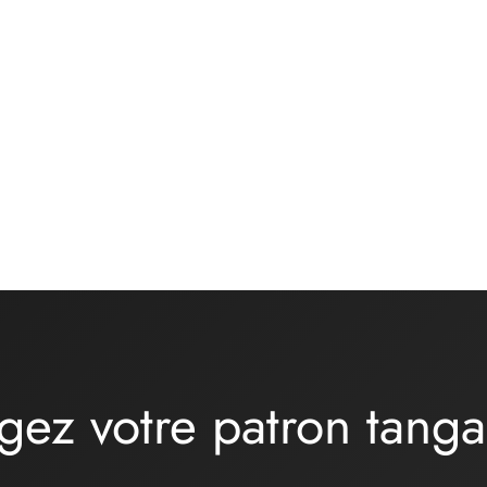
tières culotte – basique
Kit matières culotte – ONDIN
 de coton BRUME – gris
lycra turquoise
16,00
€
€
Ajouter au panier
r au panier
gez votre patron tang