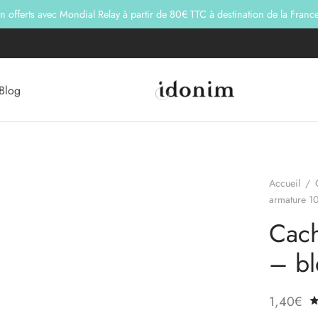
on offerts avec Mondial Relay à partir de 80€ TTC à destination de la Franc
Blog
Accueil
/
armature 1
Cac
– bl
1,40
€