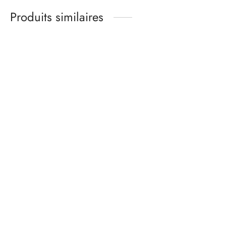
Produits similaires
Kit matières culotte –
Kit matières culotte –
ONDINE – lycra
basique noir
turquoise
13,00
€
16,00
€