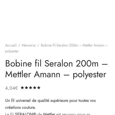
Accueil
/
Mercerie
/
Bobine fil Seralon 200m – Mettler Amann –
polyester
Bobine fil Seralon 200m –
Mettler Amann – polyester
4,04
€
Noté
sur 5 basé sur
1
notation client
Un fil universel de qualité supérieure pour toutes vos
créations couture.
Le fil
SERALON®
de
Mettler
est reconnu pour sa