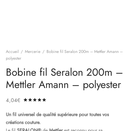
Accueil
/
Mercerie
/
Bobine fil Seralon 200m – Mettler Amann –
polyester
Bobine fil Seralon 200m –
Mettler Amann – polyester
4,04
€
Noté
sur 5 basé sur
1
notation client
Un fil universel de qualité supérieure pour toutes vos
créations couture.
Le fil
SERALON®
de
Mettler
est reconnu pour sa