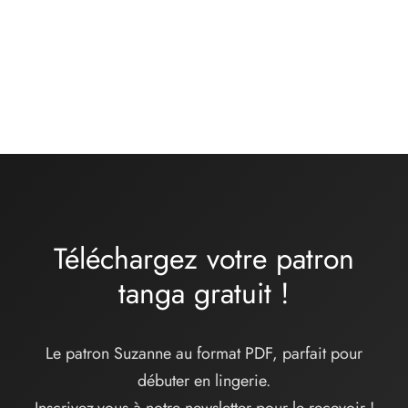
Kit matières culotte –
Kit matières culotte –
basique noir
ONDINE – lycra
turquoise
13,00
€
16,00
€
Téléchargez votre patron
tanga
gratuit
!
Le patron Suzanne au format PDF, parfait pour
débuter en lingerie.
Inscrivez-vous à notre newsletter pour le recevoir !