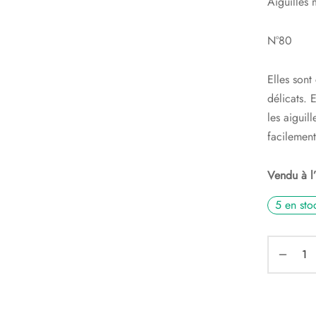
Aiguilles 
N°80
Elles sont
délicats. 
les aiguil
facilement
Vendu à l’
5 en sto