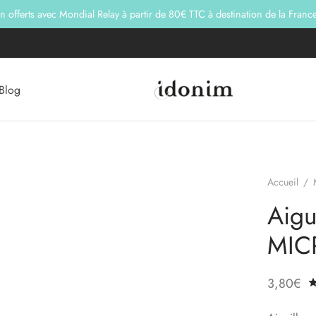
on offerts avec Mondial Relay à partir de 80€ TTC à destination de la Franc
Blog
Accueil
/
Aigu
MIC
3,80
€