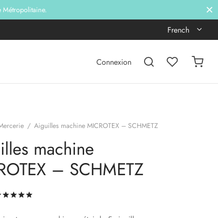
e Métropolitaine.
French
Connexion
Mercerie
/
Aiguilles machine MICROTEX – SCHMETZ
illes machine
ROTEX – SCHMETZ
Noté
sur 5 basé sur
1
notation client