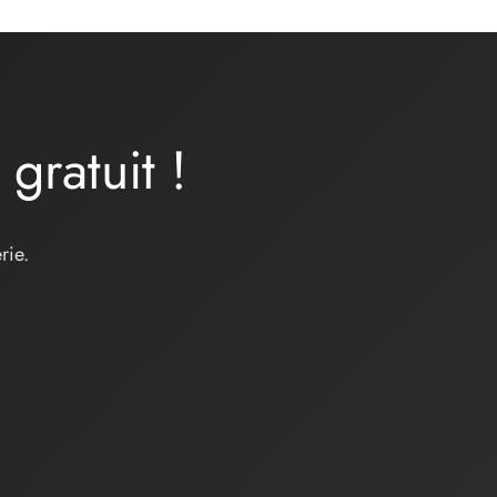
a
gratuit
!
rie.