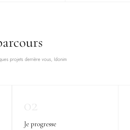
parcours
ues projets derrière vous, Idonim
02
Je progresse