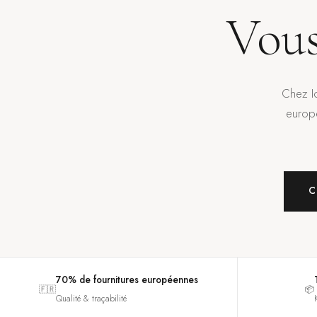
Vous
Chez Id
europ
C
70% de fournitures européennes
🇫🇷
📦
Qualité & traçabilité