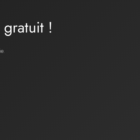
a
gratuit
!
ie.