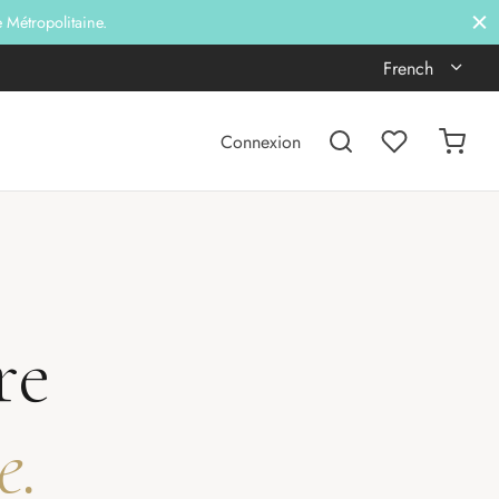
e Métropolitaine.
French
Connexion
re
e.