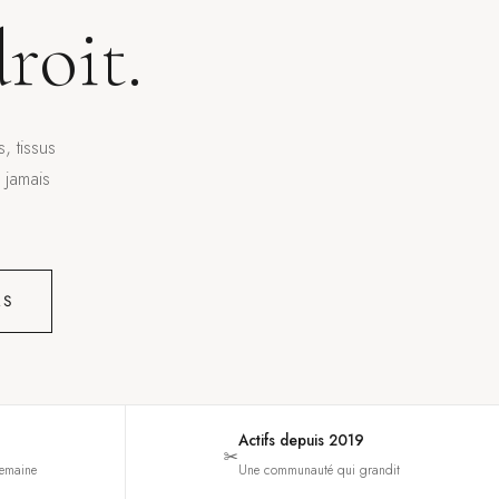
roit.
, tissus
jamais
RS
Actifs depuis 2019
✂️
semaine
Une communauté qui grandit