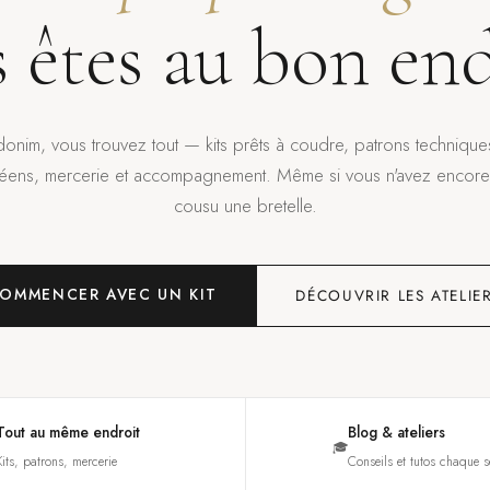
 êtes au bon end
onim, vous trouvez tout — kits prêts à coudre, patrons techniques
éens, mercerie et accompagnement. Même si vous n'avez encore 
cousu une bretelle.
OMMENCER AVEC UN KIT
DÉCOUVRIR LES ATELIE
Tout au même endroit
Blog & ateliers
🎓
Kits, patrons, mercerie
Conseils et tutos chaque 