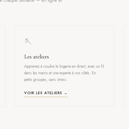
se chaque semaine — en ligne et
🪡
Les ateliers
Apprenez à coudre la lingerie en direct, avec un fil
dans les mains et une experte à vos côtés. En
petits groupes, sans stress.
VOIR LES ATELIERS →