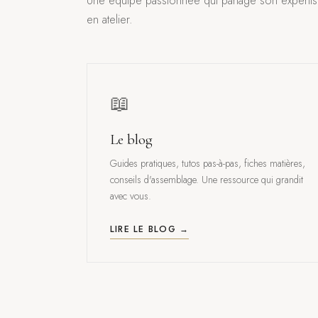
Une équipe passionnée qui partage son experti
en atelier.
📖
Le blog
Guides pratiques, tutos pas-à-pas, fiches matières,
conseils d'assemblage. Une ressource qui grandit
avec vous.
LIRE LE BLOG →