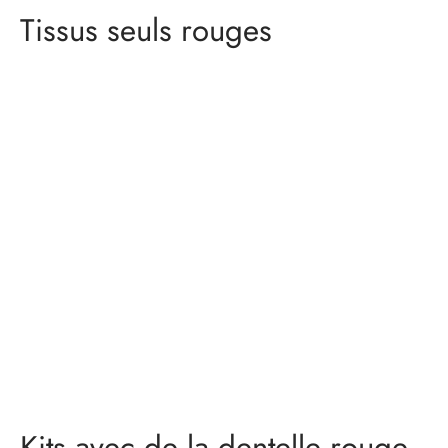
Tissus seuls rouges
Broderie – 22cm –
Dentelle stretch – 22cm
rouge
– rouge
7,00
€
5,00
€
Kits avec de la dentelle rouge