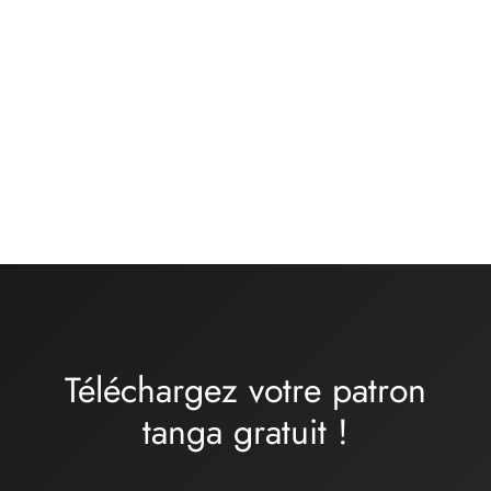
Kit matières culotte –
Kit matières culotte –
basique noir
basique jersey de coton
BRUME – gris chiné
13,00
€
12,00
€
Téléchargez votre patron
tanga
gratuit
!