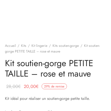
Accueil
/
Kits
/
Kit lingerie
/
Kits soutien-gorge
/
Kit soutien-
gorge PETITE TAILLE – rose et mauve
Kit soutien-gorge PETITE
TAILLE – rose et mauve
Le prix
Le prix
28,00
€
20,00
€
29
%
de remise
initial
actuel
Kit idéal pour réaliser un soutien-gorge petite taille.
était :
est :
28,00€.
20,00€.