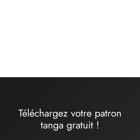
Kit matières culotte –
Kit matières soutien
basique jersey de coton
gorge moyenne ou
BRUME – gris chiné
grande taille – chair
rose kaki
12,00
€
Gamme
32,00
€
-
34,00
€
de prix
:
32,00€
à
34,00€
Téléchargez votre patron
tanga
gratuit
!