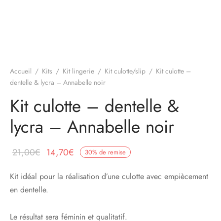
Accueil
/
Kits
/
Kit lingerie
/
Kit culotte/slip
/
Kit culotte –
dentelle & lycra – Annabelle noir
Kit culotte – dentelle &
lycra – Annabelle noir
Le prix
Le prix
21,00
€
14,70
€
30
%
de remise
initial
actuel
Kit idéal pour la réalisation d’une culotte avec empiècement
était :
est :
en dentelle.
21,00€.
14,70€.
Le résultat sera féminin et qualitatif.